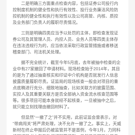
二是明确三方面重点检查内容，包括证券公司投行内
控制度机制的健全性和执行有效性、投行业务廉洁风险防
控机制的健全性和执行有效性以及公司高管、内核、质控
及业务部门负责人的履职尽责情况。
三则是明确四类应当予以处罚的主体，即检查发现证
券公司及其管理人员、内控人员、业务人员等四类主体存
在违法违规行为的，应当依法采取行政监管措施或者移送
稽查部门、司法机关处理。
据不完全统计，截至今年5月底，去年被抽中检查的企
业中有27家撤回了申请材料。现场检查始于2014年，其目
的是为了通过抽查核实和印证中介机构是否就发行人信息
披露质量履职尽责。证监局的现场核查一般会对项目的重
点底稿进行充分、细致地抽查，比如关联方的披露范围、
实控人及其重要关联方是否全部纳入资金流水核查范围等
等。很多项目可能本身就经不起核查，一旦被抽中之后，
就只能立刻找理由撤回材料了。
但显然“一撤了之”并不实用，此前证监会曾表示，对
“带病闯关”将严肃处理，决不允许一撤了之。事实上，天威
新材在终止申报后仍被监管并不是首例，今年1月，力同科