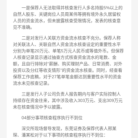
一是保荐人无法取得并核查发行人多名持股5%以上的
自然人股东、关键岗位人员周某伟等拥有境外永久居留权
人员的资金流水，但未披露核查受限情况，发表的核查意
见不准确。
二是对发行人关联方资金流水核查不充分。保荐人称
对关联法人、关联自然人资金流水核查设定的重要性水平
分别为单笔20万元、单笔5万元人民币或等值外币。但保荐
人核查记录显示通过抽查方式核查资金流水的笔数、金
额，且自行排除对“薪酬、购买理财产品、日常消费、对外
投资以及分红等收支情形”的资金流水核查。同时，经查看
保荐工作底稿，对于27笔单笔金额达到重要性水平的资金
流水未见核查记录。
三是发行人子公司负责人报告期内与客户实际控制人
持续存在资金往来，其中涉及收入303万元、支出309万元
未在核查情况中予以披露。
04部分事项核查程序执行不到位
深交所现场督导发现，东莞证券及保荐代表人邢某
琛、潘某松对于以下事项的核查程序执行不到位：