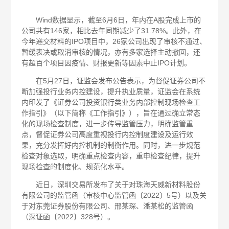
Wind数据显示，截至6月6日，年内在A股完成上市的
公司共有146家，相比去年同期减少了31.78%。此外，在
今年递交材料的IPO项目中，26家公司出现了审核不通过、
暂缓表决或取消审核的情况，亦有多家选择主动撤回，还
有超百个项目因疫情、财报更新等因素中止IPO计划。
在5月27日，证监会发布公告表示，为督促证券公司不
断加强投行业务内控建设，提升执业质量，证监会在系统
内印发了《证券公司投资银行类业务内部控制现场检查工
作指引》（以下简称《工作指引》），旨在通过确立常态
化的现场检查制度，进一步传导监管压力，明确监管重
点，督促证券公司高度重视投行内控制度建设及运行效
果，充分发挥好内控机制的制衡作用。同时，进一步规范
检查对象选取，明确重点检查内容，重申检查纪律，提升
现场检查的制度化、规范化水平。
近日，深圳交易所发布了关于对珠海天威新材料股份
有限公司的监管函（审核中心监管函〔2022〕5号）以及关
于对东莞证券股份有限公司、邢某琛、潘某松的监管函
（深证函〔2022〕328号）。