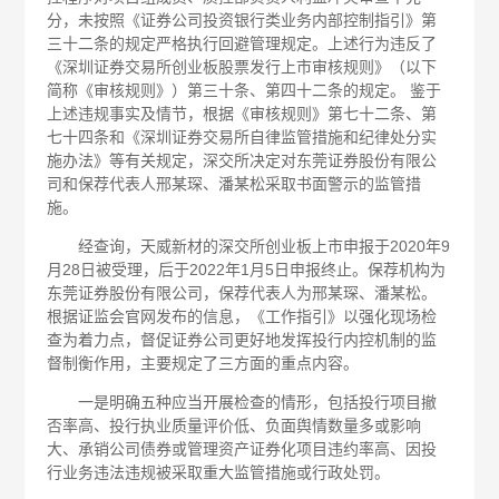
分，未按照《证券公司投资银行类业务内部控制指引》第
三十二条的规定严格执行回避管理规定。上述行为违反了
《深圳证券交易所创业板股票发行上市审核规则》（以下
简称《审核规则》）第三十条、第四十二条的规定。 鉴于
上述违规事实及情节，根据《审核规则》第七十二条、第
七十四条和《深圳证券交易所自律监管措施和纪律处分实
施办法》等有关规定，深交所决定对东莞证券股份有限公
司和保荐代表人邢某琛、潘某松采取书面警示的监管措
施。
经查询，天威新材的深交所创业板上市申报于2020年9
月28日被受理，后于2022年1月5日申报终止。保荐机构为
东莞证券股份有限公司，保荐代表人为邢某琛、潘某松。
根据证监会官网发布的信息，《工作指引》以强化现场检
查为着力点，督促证券公司更好地发挥投行内控机制的监
督制衡作用，主要规定了三方面的重点内容。
一是明确五种应当开展检查的情形，包括投行项目撤
否率高、投行执业质量评价低、负面舆情数量多或影响
大、承销公司债券或管理资产证券化项目违约率高、因投
行业务违法违规被采取重大监管措施或行政处罚。