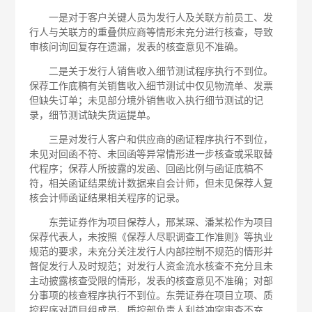
一是对于客户关键人员为发行人及关联方前员工、发
行人与关联方的重叠供应商等情形未充分进行核查，导致
审核问询回复存在遗漏，发表的核查意见不准确。
二是关于发行人销售收入细节测试程序执行不到位。
保荐工作底稿有关销售收入细节测试中仅见物流单、发票
但缺失订单；未见部分境外销售收入执行细节测试的记
录，细节测试缺失货运提单。
三是对发行人客户和供应商的函证程序执行不到位，
未见对回函不符、未回函等异常情形进一步核查或采取替
代程序；保荐人所披露的发函、回函比例与函证底稿不
符，相关函证结果统计数据来自会计师，但未见保荐人复
核会计师函证结果相关程序的记录。
东莞证券作为项目保荐人，邢某琛、潘某松作为项目
保荐代表人，未按照《保荐人尽职调查工作准则》等执业
规范的要求，未充分关注发行人内部控制不规范的情形并
督促发行人及时规范；对发行人资金流水核查不充分且未
主动披露核查受限的情形，发表的核查意见不准确；对部
分事项的核查程序执行不到位。东莞证券在项目立项、质
控程序对项目组成员、质控部负责人利益冲突审查不充