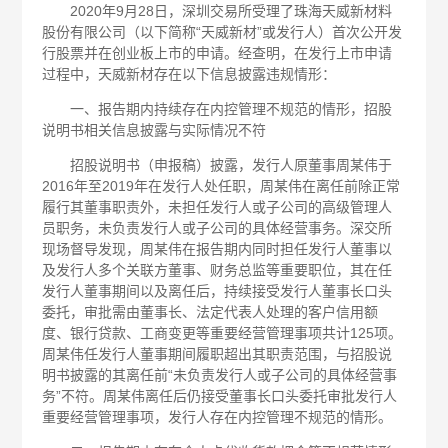
2020年9月28日，深圳交易所受理了珠海天威新材料
股份有限公司（以下简称“天威新材”或发行人）首次公开发
行股票并在创业板上市的申请。经查明，在发行上市申请
过程中，天威新材存在以下信息披露违规情形：
一、报告期内持续存在内控管理不规范的情形，招股
说明书相关信息披露与实际情况不符
招股说明书（申报稿）披露，发行人原董事周某伟于
2016年至2019年在发行人处任职，周某伟在离任前除正常
履行其董事职责外，未担任发行人或子公司的高级管理人
员职务，未负责发行人或子公司的具体经营事务。深交所
现场督导发现，周某伟在报告期内同时担任发行人董事以
及发行人多个关联方董事、财务总监等重要职位，其在任
发行人董事期间以及离任后，持续接受发行人董事长口头
委托，审批需由董事长、法定代表人处理的客户信用额
度、银行贷款、工商变更等重要经营管理事项共计125项。
周某伟任发行人董事期间履职超出其职责范围，与招股说
明书披露的其离任前“未负责发行人或子公司的具体经营事
务”不符。周某伟离任后仍接受董事长口头委托审批发行人
重要经营管理事项，发行人存在内控管理不规范的情形。