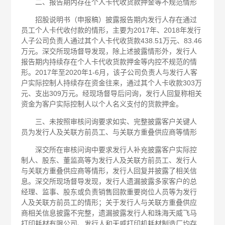
二、报告期内存在个人卡代收货款押金等不规范情形
招股说明书（申报稿）披露报告期内发行人存在通过
员工个人卡代收付款的情形，主要为2017年、2018年发行
人子公司负责人通过其个人卡代收货款438.51万元、83.46
万元。深交所现场督导发现，除上述披露情形外，发行人
报告期内持续存在个人卡代收货款押金等内控不规范的情
形。2017年至2020年1-6月，该子公司负责人与发行人客
户实际控制人持续存在资金往来，通过其个人卡收款303万
元、支出309万元。经现场督导后问询，发行人回复称相关
资金为客户实际控制人以个人名义支付的货款押金。
三、未按照审核问询要求如实、完整披露客户关键人
员为发行人及关联方前员工、与关联方重叠供应商等情形
深交所在审核问询中要求发行人补充披露客户实际控
制人、股东、董监高等为发行人及关联方前员工、发行人
与关联方重叠供应商等情形，发行人回复并披露了相关信
息。深交所现场督导发现，发行人遗漏披露多家客户的总
经理、监事、股东或负责销售回款重要岗位人员等为发行
人及关联方前员工的情形；关于发行人与关联方重叠供应
商相关信息披露不完整，遗漏披露发行人和珠海天威飞马
打印耗材有限公司、发行人和天威打印机耗材制造厂均存