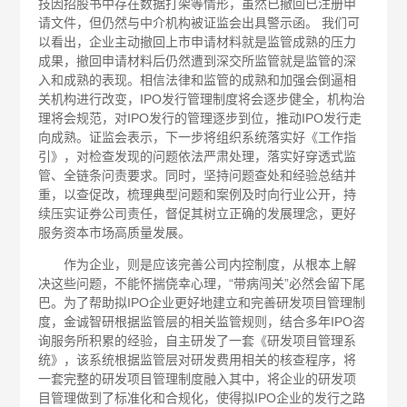
技因招股书中存在数据打架等情形，虽然已撤回已注册申
请文件，但仍然与中介机构被证监会出具警示函。 我们可
以看出，企业主动撤回上市申请材料就是监管成熟的压力
成果，撤回申请材料后仍然遭到深交所监管就是监管的深
入和成熟的表现。相信法律和监管的成熟和加强会倒逼相
关机构进行改变，IPO发行管理制度将会逐步健全，机构治
理将会规范，对IPO发行的管理逐步到位，推动IPO发行走
向成熟。证监会表示，下一步将组织系统落实好《工作指
引》，对检查发现的问题依法严肃处理，落实好穿透式监
管、全链条问责要求。同时，坚持问题查处和经验总结并
重，以查促改，梳理典型问题和案例及时向行业公开，持
续压实证券公司责任，督促其树立正确的发展理念，更好
服务资本市场高质量发展。
作为企业，则是应该完善公司内控制度，从根本上解
决这些问题，不能怀揣侥幸心理，“带病闯关”必然会留下尾
巴。为了帮助拟IPO企业更好地建立和完善研发项目管理制
度，金诚智研根据监管层的相关监管规则，结合多年IPO咨
询服务所积累的经验，自主研发了一套《研发项目管理系
统》，该系统根据监管层对研发费用相关的核查程序，将
一套完整的研发项目管理制度融入其中，将企业的研发项
目管理做到了标准化和合规化，使得拟IPO企业的发行之路