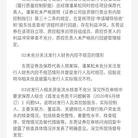
（履行质量控制职能）总经理潘某松同时担任项目保荐代
表人。潘某松未严格按照《证券公司投资银行类业务内部
控制指引》第三十二条的规定，在复核项目“申请辅导验收”
和“股东信息查询”流程时进行回避，存在利益冲突。东莞证
券在该项目立项、质控程序对项目组成员、质控负责人的
利益冲突审查不充分，质控负责人未严格执行回避管理规
定。
02未充分关注发行人财务内控不规范的情形
东莞证券及保荐代表人邢某琛、潘某松未充分关注发
行人财务内控不规范情形并督促发行人及时规范，招股说
明书相关信息披露与发行人实际情况不符。
03对发行人相关资金流水核查不充分 深交所在审核中
要求保荐人结合《首发业务若干问题解答（2020年6月修
订）》问题54，说明对发行人及其控股股东、实际控制
人、主要关联方、董监高、关键岗位人员银行账户资金流
水的核查情况，包括核查完整性、重要性水平、核查程
序、受限情况及替代措施等。东莞证券在审核问询回复中
披露了核查具体情况并发表了明确意见。深交所现场督导
发现：